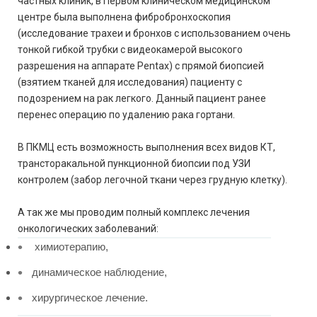
частных клиник, в Первом клиническом медицинском
центре была выполнена фибробронхоскопия
(исследование трахеи и бронхов с использованием очень
тонкой гибкой трубки с видеокамерой высокого
разрешения на аппарате Pentax) с прямой биопсией
(взятием тканей для исследования) пациенту с
подозрением на рак легкого. Данный пациент ранее
перенес операцию по удалению рака гортани.
В ПКМЦ есть возможность выполнения всех видов КТ,
трансторакальной пункционной биопсии под УЗИ
контролем (забор легочной ткани через грудную клетку).
А так же мы проводим полный комплекс лечения
онкологических заболеваний:
химиотерапию,
динамическое наблюдение,
хирургическое лечение.