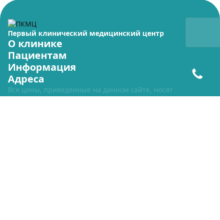
Первый клинический медицинский центр
О клинике
Пациентам
Информация
Адреса
Все цены, приведенные на данном сайте, носят
исключительно информационный характер и ни при каких
условиях не являются публичной офертой. Для получения
подробной информации о стоимости указанных услуг,
пожалуйста, обращайтесь по тел.
+7 (800) 700-44-08
+7 (800) 700-44-08
info@clinicalcenter.ru
Политика конфиденциальности
Куки
Лицензия № Л041-01134-33/00563388
© 2014–2026 ООО «Первый КМЦ»