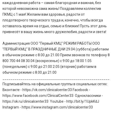
каждодневная работа – самая благородная и важная, без
которой невозможна сама жизнь! Поздравляем коллектив
ПКМЦ с 1 мая! Желаем вам здоровья, радости от
плодотворного творческого труда и, конечно, чтобы всегда
оставалось время на отдых, семью и близких! Пусть этот день
привнесёт в вашу жизнь много дружелюбия, радости и света!
Администрация ООО "Первый КМЦ" РЕЖИМ РАБОТЫ ООО
"ПЕРВЫЙ КМЦ" В ПРАЗДНИЧНЫЕ ДНИ 29.04 (суббота) работаем
в обычном режиме с 8.00 до 21.00 Прием звонков по телефону 8
800 700 44 08 30.04 (воскресенье) с 9:00 до 18:00 1.05
(понедельник) с 9:00 до 21:00 2.05 (вторник) работаем в
обычном режиме с 8.00 до 21.00
_____________________________________________________
Подписывайтесь на официальные группы в социальных сетях:
Вконтакте - https://vk.com/clinicalcenter33 Facebook -
https://www.facebook.com/ClinicalCenter33 Одноклассники -
https://ok.ru/clinicalcenter33 Youtube - http://bit.ly/1UpkKdJ
Instagram - https://www.instagram.com/clinicalcenter33