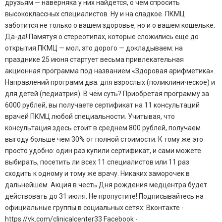
друзьям — наверняка у них найдется, о чем спросить
высококлассных специалистов. Ну и на сладкое. ПКМЦ
заботится не только о вашем здоровье, но и о вашем кошельке.
Да-да! Памятуя о стереотипах, которые сложились еще до
открытия ПКМЦ — мол, это дорого — докладываем: на
празднике 25 июня стартует весьма привлекательная
акционная программа под названием «Здоровая арифметика».
Направлений программ два: для взрослых (поликлиническое) и
для детей (педиатрия). В чем суть? Приобретая программу за
6000 рублей, вы получаете сертификат на 11 консультаций
врачей ПКМЦ любой специальности. Учитывая, что
консультация здесь стоит в среднем 800 рублей, получаем
выгоду больше чем 30% от полной стоимости. К тому же это
просто удобно: один раз купили сертификат, и сами можете
выбирать, посетить ли всех 11 специалистов или 11 раз
сходить к одному и тому же врачу. Никаких заморочек в
дальнейшем. Акция в честь Дня рождения медцентра будет
действовать до 31 июля. Не пропустите! Подписывайтесь на
официальные группы в социальных сетях: Вконтакте -
https://vk.com/clinicalcenter33 Facebook -