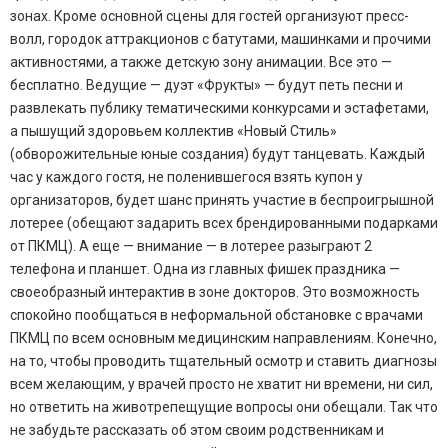
зонах. Кроме основной сцены для гостей организуют пресс-
волл, городок аттракционов с батутами, машинками и прочими
активностями, а также детскую зону анимации. Все это —
бесплатно. Ведущие — дуэт «Фрукты» — будут петь песни и
развлекать публику тематическими конкурсами и эстафетами,
а пышущий здоровьем коллектив «Новый Стиль»
(обворожительные юные создания) будут танцевать. Каждый
час у каждого гостя, не поленившегося взять купон у
организаторов, будет шанс принять участие в беспроигрышной
лотерее (обещают задарить всех брендированными подарками
от ПКМЦ). А еще — внимание — в лотерее разыграют 2
телефона и планшет. Одна из главных фишек праздника —
своеобразный интерактив в зоне докторов. Это возможность
спокойно пообщаться в неформальной обстановке с врачами
ПКМЦ по всем основным медицинским направлениям. Конечно,
на то, чтобы проводить тщательный осмотр и ставить диагнозы
всем желающим, у врачей просто не хватит ни времени, ни сил,
но ответить на животрепещущие вопросы они обещали. Так что
не забудьте рассказать об этом своим родственникам и