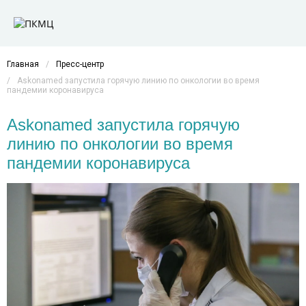
Главная
/
Пресс-центр
/
Askonamed запустила горячую линию по онкологии во время
пандемии коронавируса
Askonamed запустила горячую
линию по онкологии во время
пандемии коронавируса