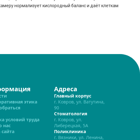
камеру нормализует кислородный баланс и даёт клеткам
формация
Адреса
сти
Главный корпус
оративная этика
г. Ковров, ул. Ватутина,
обраться
90
Стоматология
ка условий труда
г. Ковров, ул.
о нас
Либерецкая, 5А
 сайта
Поликлиника
г. Вязники, ул. Ленина,