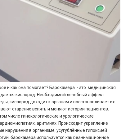
кое и как она помогает? Барокамера - это медицинская
подается кислород. Необходимый лечебный эффект
ды, кислород доходит к органам и восстанавливает их
вают старение вспять и меняют истории пациентов.
том числе гинекологические и урологические;
кардиомиопатиях, аритмиях. Происходит укрепление
ые нарушения в организме, усугублённые гипоксией
огий, барокамера используется как реанимационное