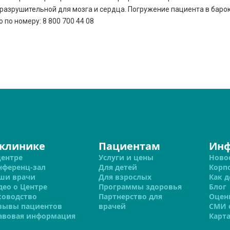
разрушительной для мозга и сердца. Погружение пациента в баро
по номеру: 8 800 700 44 08
 клинике
Пациентам
Ин
центре
Услуги и цены
Ново
нференц-зал
Для детей
Корп
ши врачи
Для взрослых
Как д
део о Центре
Программы здоровья
Блог
ководство
Партнерство для
Оцен
зывы пациентов
врачей
СМИ 
авовая информация
Карта