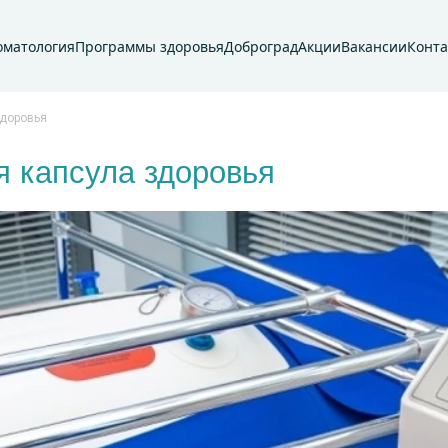
оматология
Программы здоровья
Доброград
Акции
Вакансии
Конт
здоровья
я капсула здоровья