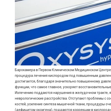
Барокамера в Первом Клиническом Медицинском Центре не
процедура лечения кислородом под повышенным давление
достигается, благодаря значительно повышенному давле
функции, что самое главное, ускоряет восстановительн
Излечению поддаются нарушения в желудочном тракте, яз
неврологические расстройства. Отступают проблемы с со
костей, усиление синтеза мышечной ткани, процедуры оч
(дефицитом оксигена), поддаются коррекции в кислород