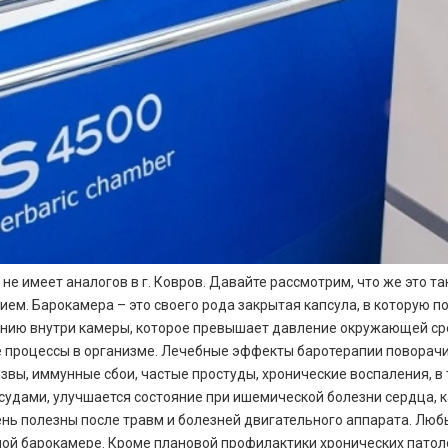
 имеет аналогов в г. Ковров. Давайте рассмотрим, что же это та
м. Барокамера – это своего рода закрытая капсула, в которую 
нию внутри камеры, которое превышает давление окружающей сре
ые процессы в организме. Лечебные эффекты баротерапии поворачи
вы, иммунные сбои, частые простуды, хронические воспаления, в 
судами, улучшается состояние при ишемической болезни сердца, 
ень полезны после травм и болезней двигательного аппарата. Люб
ной барокамере. Кроме плановой профилактики хронических патол