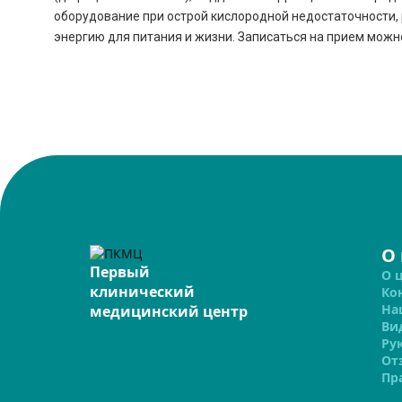
оборудование при острой кислородной недостаточности, 
энергию для питания и жизни. Записаться на прием можно 
О
Первый
О 
клинический
Ко
На
медицинский центр
Ви
Ру
От
Пр