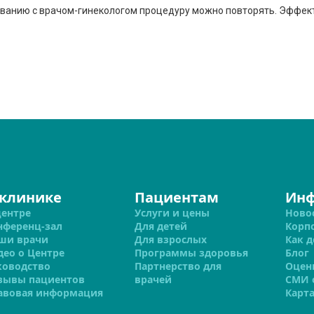
сованию с врачом-гинекологом процедуру можно повторять. Эффек
 клинике
Пациентам
Ин
центре
Услуги и цены
Ново
нференц-зал
Для детей
Корп
ши врачи
Для взрослых
Как д
део о Центре
Программы здоровья
Блог
ководство
Партнерство для
Оцен
зывы пациентов
врачей
СМИ 
авовая информация
Карта