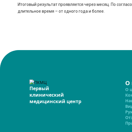
Итоговый результат проявляется через месяц. По согла
длительное время – от одного года и более.
О
Первый
О 
клинический
Ко
На
медицинский центр
Ви
Ру
От
Пр