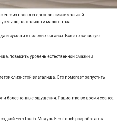
 женских половых органов с минимальной
нус мышц влагалища и малого таза.
 и сухости в половых органах. Все это зачастую
ища, повысить уровень естественной смазки и
леток слизистой влагалища. Это помогает запустить
т и болезненные ощущения. Пациентка во время сеанса
асадкой FemTouch. Модуль FemTouch разработан на