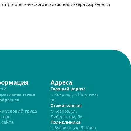
т от фототермического воздействия лазера сохраняется
формация
Адреса
сти
Главный корпус
оративная этика
г. Ковров, ул. Ватутина,
обраться
90
Стоматология
ка условий труда
г. Ковров, ул.
о нас
Либерецкая, 5А
 сайта
Поликлиника
г. Вязники, ул. Ленина,