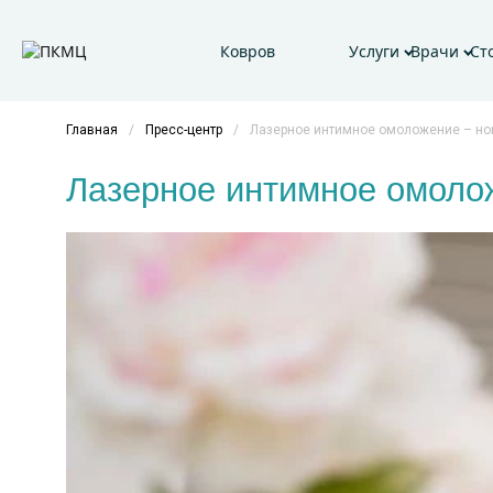
Ковров
Услуги
Врачи
Ст
Главная
/
Пресс-центр
/
Лазерное интимное омоложение – нов
Лазерное интимное омолож