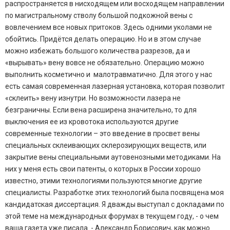
распространяется в нисходящем или восходящем направлении
по магистральному стволу большой подкожной вены с
вовлечением все новых притоков. Здесь одними уколами не
обойтись. Придётся делать операцию. Но и в этом случае
можно избежать большого количества разрезов, да и
«вырывать» вену вовсе не обязательно. Операцию можно
выполнить косметично и малотравматично. Для этого у нас
есть самая современная лазерная установка, которая позволит
«склеить» вену изнутри. Но возможности лазера не
безграничны. Если вена расширена значительно, то для
выключения ее из кровотока используются другие
современные технологии – это введение в просвет вены
специальных склеивающих склерозирующих веществ, или
закрытие вены специальными аутовенозными методиками. На
них у меня есть свои патенты, о которых в России хорошо
известно, этими технологиями пользуются многие другие
специалисты. Разработке этих технологий была посвящена моя
кандидатская диссертация. Я дважды выступал с докладами по
этой теме на международных форумах в текущем году, - о чем
ваша газета уже писала. - Александр Борисович, как можно