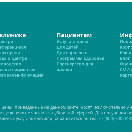
 клинике
Пациентам
Ин
центре
Услуги и цены
Ново
нференц-зал
Для детей
Корп
ши врачи
Для взрослых
Как д
део о Центре
Программы здоровья
Блог
ководство
Партнерство для
Оцен
зывы пациентов
врачей
СМИ 
авовая информация
Карта
е цены, приведенные на данном сайте, носят исключительно и
ких условиях не являются публичной офертой. Для получения 
занных услуг, пожалуйста, обращайтесь по тел.
+7 (800) 700-44-