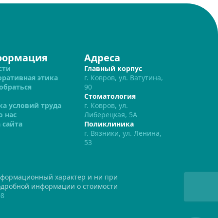
формация
Адреса
сти
Главный корпус
оративная этика
г. Ковров, ул. Ватутина,
обраться
90
Стоматология
ка условий труда
г. Ковров, ул.
о нас
Либерецкая, 5А
 сайта
Поликлиника
г. Вязники, ул. Ленина,
53
нформационный характер и ни при
подробной информации о стоимости
08