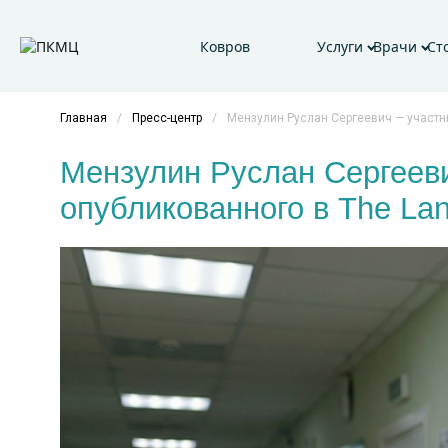
Ковров
Услуги
Врачи
Ст
Главная
/
Пресс-центр
/
Мензулин Руслан Сергеевич — участн
Мензулин Руслан Сергеев
опубликованного в The Lan