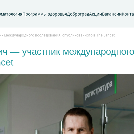
оматология
Программы здоровья
Доброград
Акции
Вакансии
Конт
ик международного исследования, опубликованного в The Lancet
ич — участник международного
cet