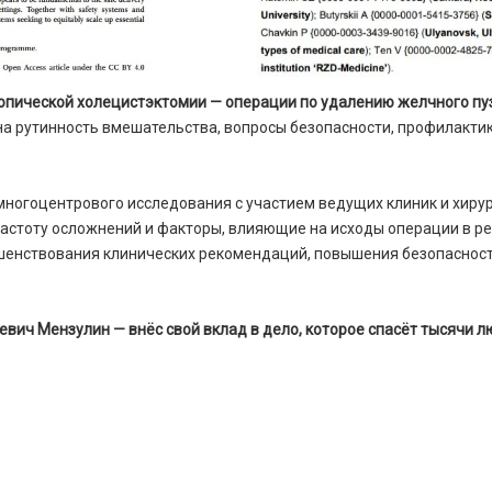
опической холецистэктомии — операции по удалению желчного пу
на рутинность вмешательства, вопросы безопасности, профилакти
ногоцентрового исследования с участием ведущих клиник и хирур
частоту осложнений и факторы, влияющие на исходы операции в р
шенствования клинических рекомендаций, повышения безопасност
еевич Мензулин — внёс свой вклад в дело, которое спасёт тысячи