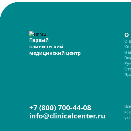
О
Первый
О 
клинический
Ко
На
медицинский центр
Ви
Ру
От
Пр
+7 (800) 700-44-08
Вс
ка
info@clinicalcenter.ru
ука