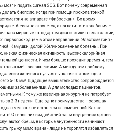
ь» мозг и подать сигнал SOS. Вот почему современная
 делать биопсию, когда при помощи прокола тонкой
ластометрия на аппарате «Фиброскан». Во время
ядке. А если не отзовётся, а поглотит эти колебания –
ризнана мировым стандартом диагностики в гепатологии,
ся первопроходцем в этом направлении. Эластометрия -
апию! Камушки, долой! Желчнокаменная болезнь… При
, низкая физическая активность, высококалорийная
нительной ценности. И чем больше проходит времени, тем
летальными! - осложнениями. А между тем проблему
о удалению желчного пузыря выполняют с помощью
всего 5-10 мм! Щадящее вмешательство сопровождается
ующими заболеваниями. А для молодых пациентов,
заметными. К тому же ювелирная хирургия не потребует
ить за 2-3 недели. Ещё одно преимущество – хорошая
и одна «мелочь» не останется незамеченной! Важно
тавить! От внешних воздействий наши внутренние органы
и случаются бреши, в которые внутренности начинают
сить грыжу мимо врача - люди не торопятся избавляться