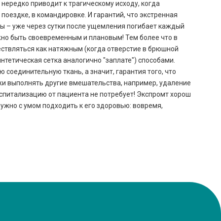
» нередко приводит к трагическому исходу, когда
оездке, в командировке. И гарантий, что экстренная
асы – уже через сутки после ущемления погибает каждый
жно быть своевременным и плановым! Тем более что в
ествляться как натяжным (когда отверстие в брюшной
нтетическая сетка аналогично "заплате") способами.
 соединительную ткань, а значит, гарантия того, что
жи выполнять другие вмешательства, например, удаление
оспитализацию от пациента не потребует! Экспромт хорош
нужно с умом подходить к его здоровью: вовремя,