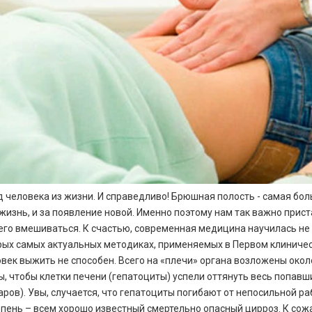
 человека из жизни. И справедливо! Брюшная полость - самая бол
 жизнь, и за появление новой. Именно поэтому нам так важно прис
него вмешиваться. К счастью, современная медицина научилась не
рых самых актуальных методиках, применяемых в Первом клиническ
ек выжить не способен. Всего на «плечи» органа возложены около 
 чтобы клетки печени (гепатоциты) успели оттянуть весь попавши
маров). Увы, случается, что гепатоциты погибают от непосильной р
тепень – всем хорошо известный смертельно опасный цирроз. К со