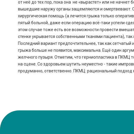
от неё до тех пор, пока она не «вырастет» или не начнет
вышедшие наружу органы защемляются и омертвевают. Слу
хирургическая помощь (а лечится грыжа только оперативн
пятый больной, даже если операцию всё-таки успели сде
этом случае тоже есть все возможности провести вмеша
стенке укрывается собственными тканями пациента), так
Последний вариант предпочтительнее, так как сетчатый и
грыжа больше не появится, максимальна. Ещё один аргу
желчного пузыря. Отметим, что герниопластика в ПКМЦ т
на сцене. Со здоровьем шутить неуместно - такие импров
продуманно, ответственно. ПКМЦ: рациональный подход к