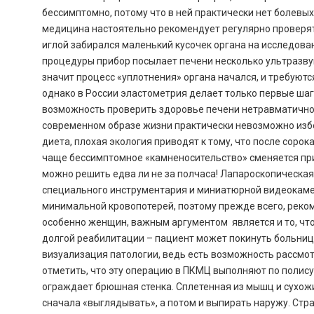
бессимптомно, потому что в ней практически нет болевых
медицина настоятельно рекомендует регулярно проверят
иглой забирался маленький кусочек органа на исследова
процедуры прибор посылает печени несколько ультразвуко
значит процесс «уплотнения» органа начался, и требуют
однако в России эластометрия делает только первые ша
возможность проверить здоровье печени нетравматично
современном образе жизни практически невозможно избе
диета, плохая экология приводят к тому, что после соро
чаще бессимптомное «камненосительство» сменяется при
можно решить едва ли не за полчаса! Лапароскопическа
специального инструментария и миниатюрной видеокаме
минимальной кровопотерей, поэтому прежде всего, реко
особенно женщин, важным аргументом является и то, что
долгой реабилитации – пациент может покинуть больницу
визуализация патологии, ведь есть возможность рассмотр
отметить, что эту операцию в ПКМЦ выполняют по полису
ограждает брюшная стенка. Сплетенная из мышц и сухожил
сначала «выглядывать», а потом и выпирать наружу. Стр