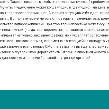
 болеть. Такое отношение к якобы «только косметической проблеме
читься ущемление может когда угодно и где угодно – на даче, в п
о!) подоспеет вовремя - нет. А в таких ситуациях счёт идет на ч
лать… Вот почему врачи не устают повторять - лечение грыж дол
тельство лапароскопически. При этом герниопластика может осущ
 и ненатяжным (когда на отверстие накладывается специальная си
мплантат не только закрывает дефект, но и укрепляет ослабленную
мент «за» - возможность одновременно с операцией по поводу гры
оже выполняется по полису ОМС, т.е. затрат на вмешательство и г
изации могут слишком дорого стоить. Чтобы не лишиться живота, 
 диагностике и лечению болезней внутренних органов!