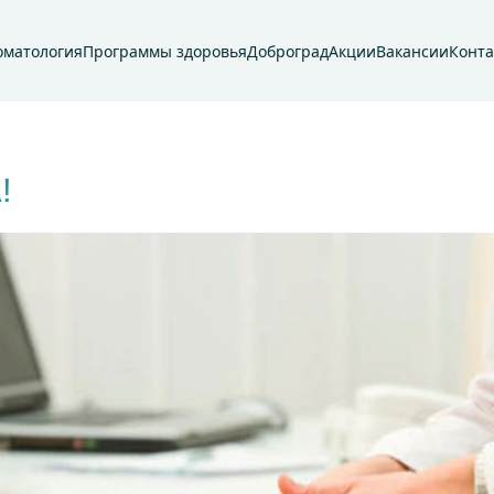
оматология
Программы здоровья
Доброград
Акции
Вакансии
Конт
!