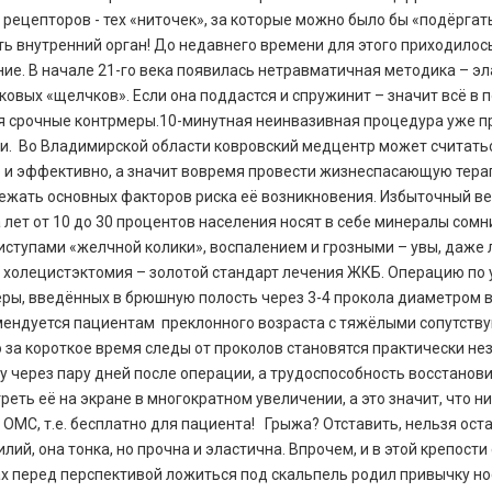
 рецепторов - тех «ниточек», за которые можно было бы «подёргат
ь внутренний орган! До недавнего времени для этого приходилось
ние. В начале 21-го века появилась нетравматичная методика – э
вых «щелчков». Если она поддастся и спружинит – значит всё в пор
ся срочные контрмеры.10-минутная неинвазивная процедура уже п
ги. Во Владимирской области ковровский медцентр может считать
 и эффективно, а значит вовремя провести жизнеспасающую тер
жать основных факторов риска её возникновения. Избыточный вес
ка лет от 10 до 30 процентов населения носят в себе минералы сом
ступами «желчной колики», воспалением и грозными – увы, даже 
я холецистэктомия – золотой стандарт лечения ЖКБ. Операцию п
ры, введённых в брюшную полость через 3-4 прокола диаметром 
мендуется пациентам преклонного возраста с тяжёлыми сопутств
 за короткое время следы от проколов становятся практически не
 через пару дней после операции, а трудоспособность восстанов
еть её на экране в многократном увеличении, а это значит, что н
 ОМС, т.е. бесплатно для пациента! Грыжа? Отставить, нельзя ос
ий, она тонка, но прочна и эластична. Впрочем, и в этой крепост
ах перед перспективой ложиться под скальпель родил привычку но