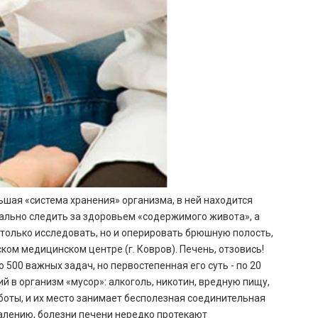
ьшая «система хранения» организма, в ней находится
тально следить за здоровьем «содержимого живота», а
 только исследовать, но и оперировать брюшную полость,
ом медицинском центре (г. Ковров). Печень, отзовись!
500 важных задач, но первостепенная его суть - по 20
й в организм «мусор»: алкоголь, никотин, вредную пищу,
аботы, и их место занимает бесполезная соединительная
жалению, болезни печени нередко протекают