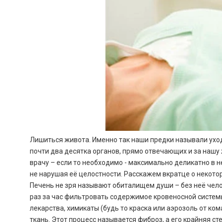
Лишиться живота. Именно так наши предки называли уход
почти два десятка органов, прямо отвечающих и за нашу
врачу – если то необходимо - максимально деликатно в 
не нарушая её целостности. Расскажем вкратце о некото
Печень не зря называют обиталищем души – без неё челов
раз за час фильтровать содержимое кровеносной системы,
лекарства, химикаты (будь то краска или аэрозоль от ко
ткань. Этот процесс называется фиброз, а его крайняя с