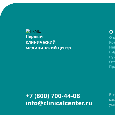
О
Первый
О 
клинический
Ко
На
медицинский центр
Ви
Ру
От
Пр
+7 (800) 700-44-08
Вс
ка
info@clinicalcenter.ru
ука