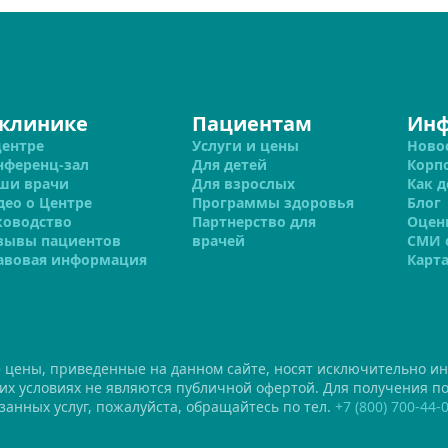
 клинике
Пациентам
Ин
центре
Услуги и цены
Ново
нференц-зал
Для детей
Корп
ши врачи
Для взрослых
Как д
део о Центре
Программы здоровья
Блог
ководство
Партнерство для
Оцен
зывы пациентов
врачей
СМИ 
авовая информация
Карта
е цены, приведенные на данном сайте, носят исключительно и
ких условиях не являются публичной офертой. Для получения 
занных услуг, пожалуйста, обращайтесь по тел.
+7 (800) 700-44-