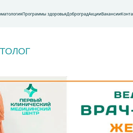
оматология
Программы здоровья
Доброград
Акции
Вакансии
Конт
ЕТОЛОГ