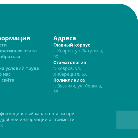
формация
Адреса
сти
Главный корпус
оративная этика
г. Ковров, ул. Ватутина,
обраться
90
Стоматология
ка условий труда
г. Ковров, ул.
о нас
Либерецкая, 5А
 сайта
Поликлиника
г. Вязники, ул. Ленина,
53
нформационный характер и ни при
подробной информации о стоимости
08