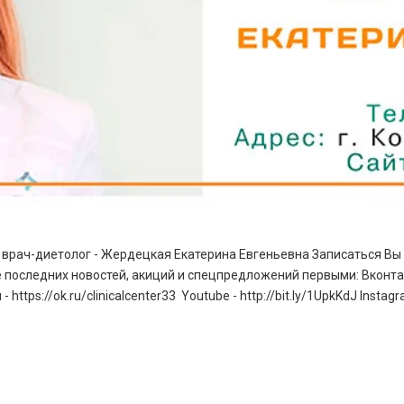
рач-диетолог - Жердецкая Екатерина Евгеньевна Записаться Вы м
последних новостей, акиций и спецпредложений первыми: Вконтакте 
ttps://ok.ru/clinicalcenter33 Youtube - http://bit.ly/1UpkKdJ Instag