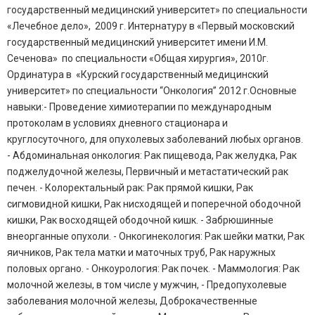
государственный медицинский университет» по специальности
«Лечебное дело», 2009 г. Интернатуру в «Первый московский
государственный медицинский университет имени И.М.
Сеченова» по специальности «Общая хирургия», 2010г.
Ординатура в «Курский государственный медицинский
университет» по специальности “Онкология” 2012 г.Основные
навыки:- Проведение химиотерапии по международным
протоколам в условиях дневного стационара и
круглосуточного, для опухолевых заболеваний любых органов.
- Абдоминальная онкология: Рак пищевода, Рак желудка, Рак
поджелудочной железы, Первичный и метастатический рак
печен. - Колоректальный рак: Рак прямой кишки, Рак
сигмовидной кишки, Рак нисходящей и поперечной ободочной
кишки, Рак восходящей ободочной кишк. - Забрюшинные
внеорганные опухоли. - Онкогинекология: Рак шейки матки, Рак
яичников, Рак тела матки и маточных труб, Рак наружных
половых органо. - Онкоурология: Рак почек. - Маммология: Рак
молочной железы, в том числе у мужчин, - Предопухолевые
заболевания молочной железы, Доброкачественные