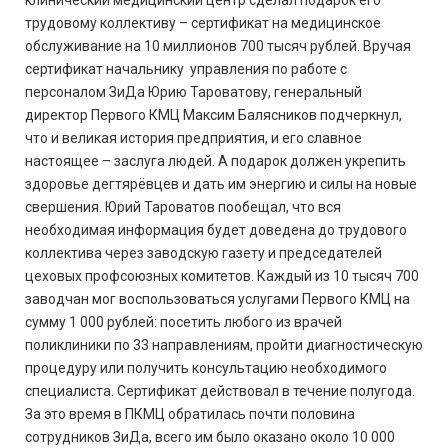
клинический медицинский центр сделал подарок его
трудовому коллективу – сертификат на медицинское
обслуживание на 10 миллионов 700 тысяч рублей. Вручая
сертификат начальнику управления по работе с
персоналом ЗиДа Юрию Тароватову, генеральный
директор Первого КМЦ Максим Балясников подчеркнул,
что и великая история предприятия, и его славное
настоящее – заслуга людей. А подарок должен укрепить
здоровье дегтярёвцев и дать им энергию и силы на новые
свершения. Юрий Тароватов пообещал, что вся
необходимая информация будет доведена до трудового
коллектива через заводскую газету и председателей
цеховых профсоюзных комитетов. Каждый из 10 тысяч 700
заводчан мог воспользоваться услугами Первого КМЦ на
сумму 1 000 рублей: посетить любого из врачей
поликлиники по 33 направлениям, пройти диагностическую
процедуру или получить консультацию необходимого
специалиста. Сертификат действовал в течение полугода.
За это время в ПКМЦ обратилась почти половина
сотрудников ЗиДа, всего им было оказано около 10 000