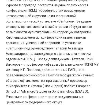
курорта Доброград состоится научно- практическая
конференция ПКМЦ «Особенности и возможности
катарактальной хирургии на инновационной
офтальмологической установке «Centurion». Ведущие
эксперты офтальмологической отрасли обсудят новые
возможности мультифокальной коррекции катаракты.
Ключевым моментом конференции станет прямая
трансляция уникальной операции на установке
«Centurion» под руководством Гуларии Астамура
Александровича, заведующего офтальмологическим
отделением ПКМЦ. Среди докладчиков - Тахтаев Юрий
Викторович, профессор кафедры офтальмологии ПСПбГМУ
им. акад. И.П. Павлова, действительный РАЕН, член
правления российского и санкт-петербургского научных
обществ офтальмологов; приглашенный профессор
Университета г. Лугано (Швейцария) проект: European
School of Advanced Studies in Ophthalmology (ESASO).
Участники конференции – врачи ведущих клиник
центрального федерального округа.