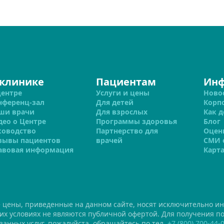
 клинике
Пациентам
Ин
центре
Услуги и цены
Ново
нференц-зал
Для детей
Корп
ши врачи
Для взрослых
Как д
део о Центре
Программы здоровья
Блог
ководство
Партнерство для
Оцен
зывы пациентов
врачей
СМИ 
авовая информация
Карта
е цены, приведенные на данном сайте, носят исключительно и
ких условиях не являются публичной офертой. Для получения 
занных услуг, пожалуйста, обращайтесь по тел.
+7 (800) 700-44-