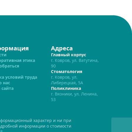
формация
Адреса
сти
Главный корпус
оративная этика
г. Ковров, ул. Ватутина,
обраться
90
Стоматология
ка условий труда
г. Ковров, ул.
о нас
Либерецкая, 5А
 сайта
Поликлиника
г. Вязники, ул. Ленина,
53
нформационный характер и ни при
подробной информации о стоимости
08