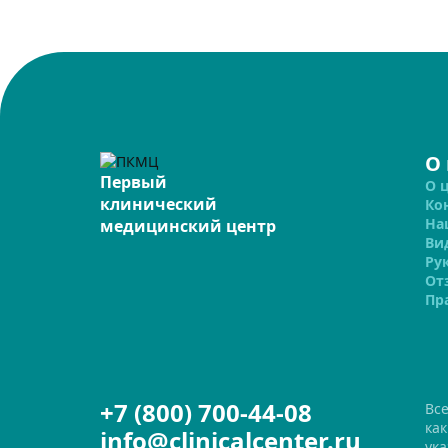
О
Первый
О 
клинический
Ко
На
медицинский центр
Ви
Ру
От
Пр
+7 (800) 700-44-08
Вс
ка
info@clinicalcenter.ru
ука