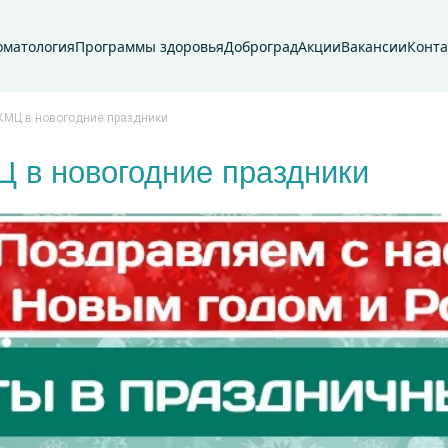
оматология
Программы здоровья
Доброград
Акции
Вакансии
Конт
КМЦ в новогодние праздники
 в новогодние праздники