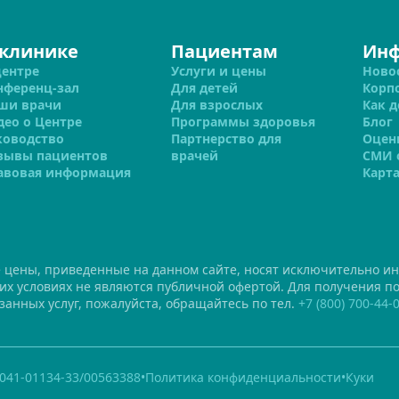
 клинике
Пациентам
Ин
центре
Услуги и цены
Ново
нференц-зал
Для детей
Корп
ши врачи
Для взрослых
Как д
део о Центре
Программы здоровья
Блог
ководство
Партнерство для
Оцен
зывы пациентов
врачей
СМИ 
авовая информация
Карта
е цены, приведенные на данном сайте, носят исключительно и
ких условиях не являются публичной офертой. Для получения 
занных услуг, пожалуйста, обращайтесь по тел.
+7 (800) 700-44-
41-01134-33/00563388
•
Политика конфиденциальности
•
Куки