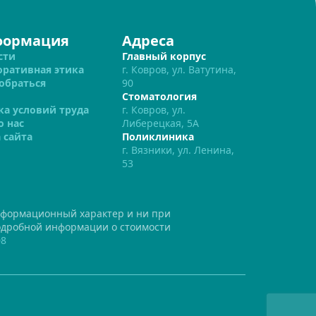
формация
Адреса
сти
Главный корпус
оративная этика
г. Ковров, ул. Ватутина,
обраться
90
Стоматология
ка условий труда
г. Ковров, ул.
о нас
Либерецкая, 5А
 сайта
Поликлиника
г. Вязники, ул. Ленина,
53
нформационный характер и ни при
подробной информации о стоимости
08