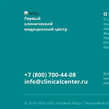
О
Первый
О 
клинический
Ко
На
медицинский центр
Ви
Ру
От
Пр
+7 (800) 700-44-08
Вс
ка
info@clinicalcenter.ru
ука
© 2014–2026 ООО «Первый КМЦ» • Лицензия № Л0
Страница изменена
26.12.2018 21:27:46