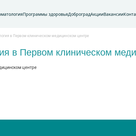
оматология
Программы здоровья
Доброград
Акции
Вакансии
Конт
логия в Первом клиническом медицинском центре
ия в Первом клиническом мед