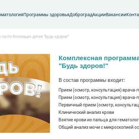
оматология
Программы здоровья
Доброград
Акции
Вакансии
Конт
часто болеющих детей "Будь здоров!"
Комплексная программа
"Будь здоров!"
В состав программы входит:
Прием (осмотр, консультация) врача-
Прием (осмотр, консультация) врача-
Первичный прием (осмотр, консультаци
Клинический анализ крови
Взятие крови из пальца для гематоло
Общий анализ мочи с микроскопией о