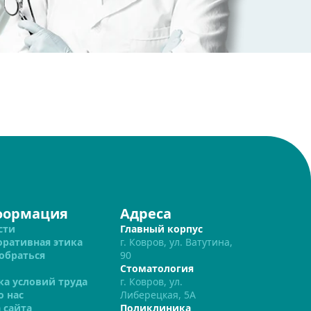
формация
Адреса
сти
Главный корпус
оративная этика
г. Ковров, ул. Ватутина,
обраться
90
Стоматология
ка условий труда
г. Ковров, ул.
о нас
Либерецкая, 5А
 сайта
Поликлиника