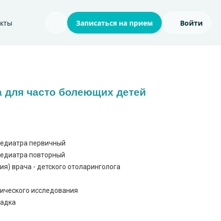
акты
Записаться на прием
Войти
Поиск по сайту
 для часто болеющих детей
педиатра первичный
педиатра повторный
я) врача - детского отоларинголога
гического исследования
садка