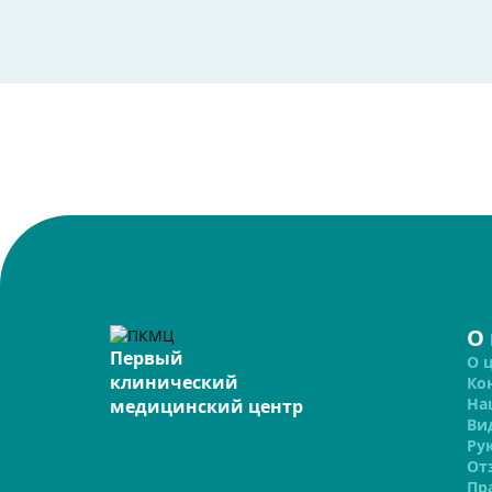
О
Первый
О 
клинический
Ко
На
медицинский центр
Ви
Ру
От
Пр