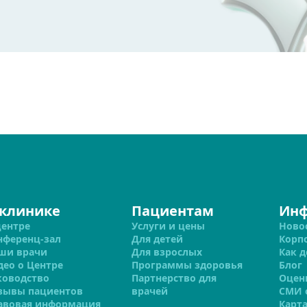
 клинике
Пациентам
Ин
центре
Услуги и цены
Ново
нференц-зал
Для детей
Корп
ши врачи
Для взрослых
Как д
део о Центре
Программы здоровья
Блог
ководство
Партнерство для
Оцен
зывы пациентов
врачей
СМИ 
авовая информация
Карта