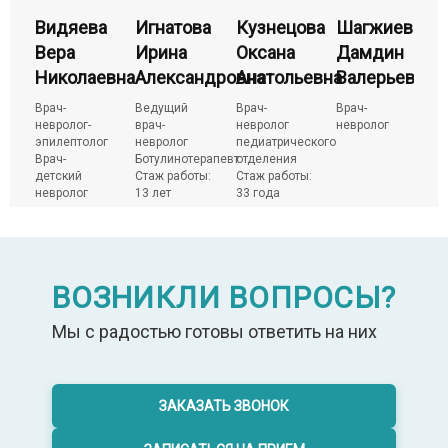
в
Видяева
Игнатова
Кузнецова
Шагжиев
В
н
Вера
Ирина
Оксана
Дамдин
В
евич
Николаевна
Александровна
Анатольевна
Валерьевич
Н
Врач-
Ведущий
Врач-
Врач-
В
невролог-
врач-
невролог
невролог
н
эпилептолог
невролог
педиатрического
э
Врач-
Ботулинотерапевт
отделения
В
детский
Стаж работы:
Стаж работы:
д
невролог
13 лет
33 года
н
ВОЗНИКЛИ ВОПРОСЫ?
Мы с радостью готовы ответить на них
ЗАКАЗАТЬ ЗВОНОК