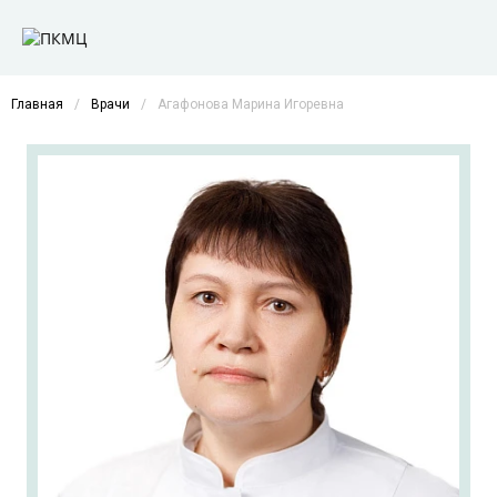
Главная
/
Врачи
/
Агафонова Марина Игоревна