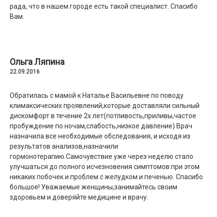
рада, что в нашем городе есть такой специалист. Спасибо
Д.Н.про которого я напишу отдельный отзыв. Затем
Вам.
Чадаевой Н.В было назначено лечение регулоном. После 4
месяцев приема у меня 1) Улучшилось состояние
эндометрия, на последнем УЗИ гиперплазия не обнаружена
2) Значительно уменьшилась в размерах субсерозная миома
с 2.5 см до 0.8мм. 3)Эрозия шейки практически зажила безо
Ольга Ляпина
всяких манипуляций..... Врач поставила правильный диагноз
22.09.2016
и назначила грамотное лечение. и я продолжу лечение у
данного специалиста.
Обратилась с мамой к Наталье Васильевне по поводу
климаксических проявлений,которые доставляли сильный
дискомфорт в течение 2х лет(потливость,приливы,частое
пробуждение по ночам,слабость,низкое давление) Врач
назначила все необходимые обследования, и исходя из
результатов анализов,назначили
гормонотерапию.Самочувствие уже через неделю стало
улучшаться до полного исчезновения симптомов.при этом
никаких побочек и проблем с желудком и печенью. Спасибо
большое! Уважаемые женщины,занимайтесь своим
здоровьем и доверяйте медицине и врачу.