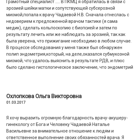
Грамотный специалист ..... В ПКМЦ я обратилась в связи с
эрозией шейки матки и сопутствующей субcерозной
миомой,попала к врачу Чадаевой Н.В. Сначала отнеслась с
недоверием к предложенной врачом тактике (я сама
медик), сделать кольпоскопию с биопсией и затем по
результату лечить или же наблюдать за эрозией, так как
была уверена, что прижигание необходимо в любом случае.
В процессе обследования у меня также был обнаружен
полип эндометрия,который, на деле,оказался субмукозной
миомой, что удалось выяснить в результате РДВ, и плюс
было сделано гистологическое заключение, что эндометрий
в норме. Но , Чадаева Н.В, усомнилась в заключении т.к.
клиническая картина болезни, ему не соответствовала.
После перепроверки препарата(стекол) во Владимире,
оказалось, что доктор права: никакой нормы у меня не было,
Охлопкова Ольга Викторовна
а была железисто-кистозная гиперплазия эндометрия.
01.03.2017
Далее, мне была сделана еще одна операция по удалению
субмукозной миомы, причем Чадаева Н.В. предоставила мне
Я хочу выразить огромную благодарность врачу-акушеру-
информацию, что в центре ,пациенты которые до этого уже
гинекологу от Бога и Человеку Чадаевой Наталье
делали оперативные вмешательства (в моей случае
Васильевне за внимательное отношение к людям и
РДВ),могут попасть в квоту и значит сделать операцию
ответственное выполнение своих обязанностей врача. Я
бесплатно. В квоту я попала!!! Операцию провел Алексеев