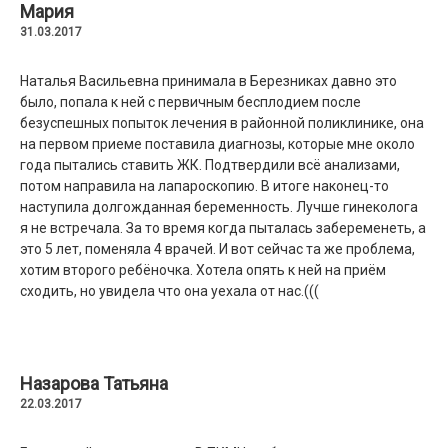
Мария
31.03.2017
Наталья Васильевна принимала в Березниках давно это
было, попала к ней с первичным бесплодием после
безуспешных попыток лечения в районной поликлинике, она
на первом приеме поставила диагнозы, которые мне около
года пытались ставить ЖК. Подтвердили всё анализами,
потом направила на лапароскопию. В итоге наконец-то
наступила долгожданная беременность. Лучше гинеколога
я не встречала. За то время когда пыталась забеременеть, а
это 5 лет, поменяла 4 врачей. И вот сейчас та же проблема,
хотим второго ребёночка. Хотела опять к ней на приём
сходить, но увидела что она уехала от нас.(((
Назарова Татьяна
22.03.2017