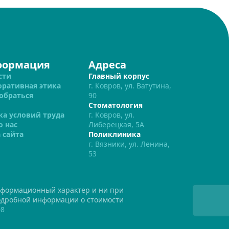
формация
Адреса
сти
Главный корпус
оративная этика
г. Ковров, ул. Ватутина,
обраться
90
Стоматология
ка условий труда
г. Ковров, ул.
о нас
Либерецкая, 5А
 сайта
Поликлиника
г. Вязники, ул. Ленина,
53
нформационный характер и ни при
подробной информации о стоимости
08