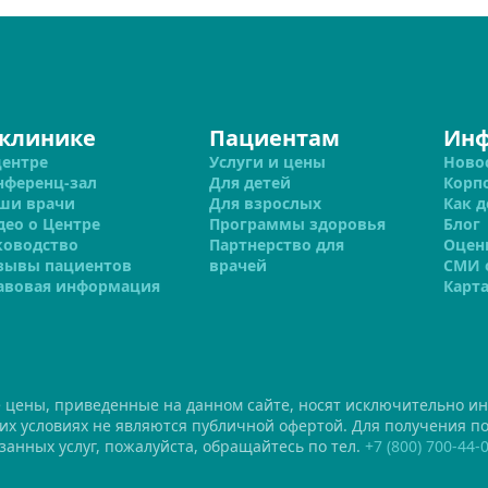
 клинике
Пациентам
Ин
центре
Услуги и цены
Ново
нференц-зал
Для детей
Корп
ши врачи
Для взрослых
Как д
део о Центре
Программы здоровья
Блог
ководство
Партнерство для
Оцен
зывы пациентов
врачей
СМИ 
авовая информация
Карта
е цены, приведенные на данном сайте, носят исключительно и
ких условиях не являются публичной офертой. Для получения 
занных услуг, пожалуйста, обращайтесь по тел.
+7 (800) 700-44-