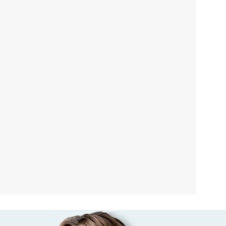
Пшеленская Анна
Шилов Александр
Игоревна
Александрович
Врач-колопроктолог
Врач-колопроктолог
Кандидат медицинских наук
Эндоскопист
Стаж работы: 18 лет
Кандидат медицинских наук
Стаж работы: 8 лет