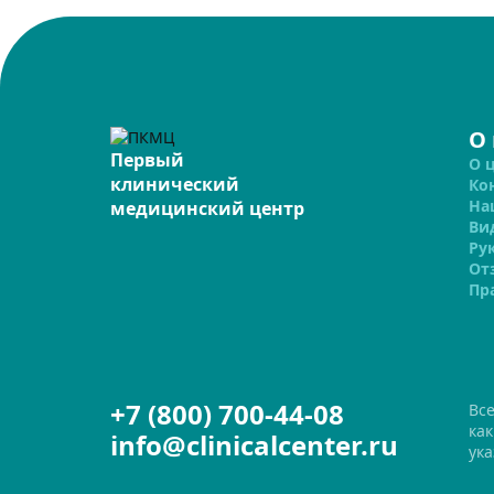
О
Первый
О 
клинический
Ко
На
медицинский центр
Ви
Ру
От
Пр
+7 (800) 700-44-08
Вс
ка
info@clinicalcenter.ru
ука