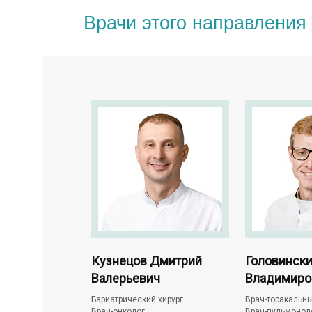
Врачи этого направления
 Александр
Кузнецов Дмитрий
Головински
Валерьевич
Владимиро
маммолог
Бариатрический хирург
Врач-торакальны
ирург
Врач-онколог
Врач-пульмонол