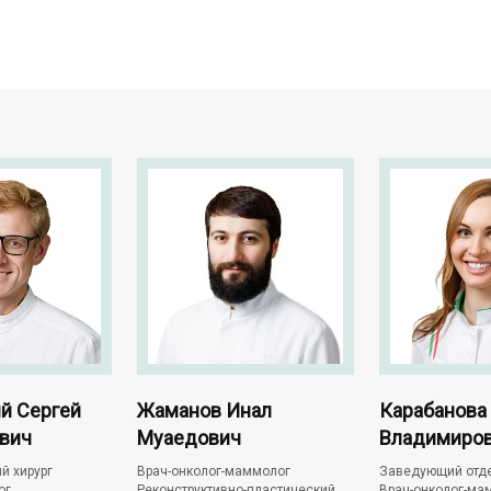
й Сергей
Жаманов Инал
Карабанова
вич
Муаедович
Владимиро
й хирург
Врач-онколог-маммолог
Заведующий отд
ог
Реконструктивно-пластический
Врач-онколог-ма