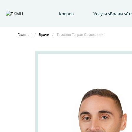
Ковров
Услуги
Врачи
Ст
Главная
/
Врачи
/
Тамазян Тигран Самвелович