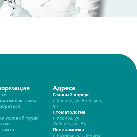
формация
Адреса
сти
Главный корпус
оративная этика
г. Ковров, ул. Ватутина,
обраться
90
Стоматология
ка условий труда
г. Ковров, ул.
о нас
Либерецкая, 5А
 сайта
Поликлиника
г. Вязники, ул. Ленина,