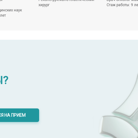
хирург
Стаж работы: 9 ле
инских наук
 лет
Ы?
Я НА ПРИЕМ