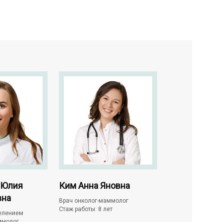
 Юлия
Ким Анна Яновна
Нетяга Рома
вна
Алексеевич
Врач онколог-маммолог
Стаж работы: 8 лет
елением
Заведующий отде
ммолог
опухолей головы 