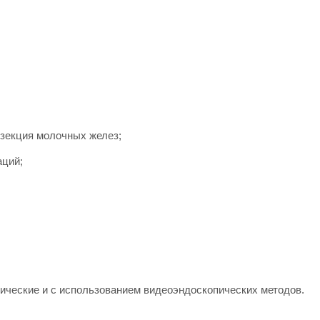
езекция молочных желез;
аций;
ические и с использованием видеоэндоскопических методов.