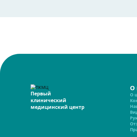
О
Первый
О 
клинический
Ко
На
медицинский центр
Ви
Ру
От
Пр