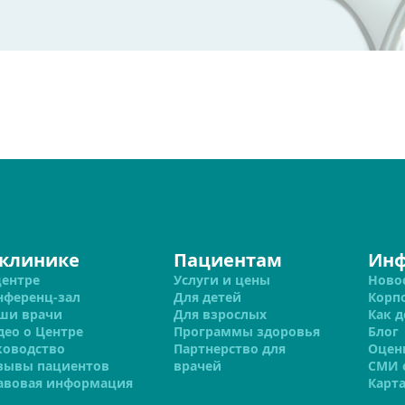
 клинике
Пациентам
Ин
центре
Услуги и цены
Ново
нференц-зал
Для детей
Корп
ши врачи
Для взрослых
Как д
део о Центре
Программы здоровья
Блог
ководство
Партнерство для
Оцен
зывы пациентов
врачей
СМИ 
авовая информация
Карта