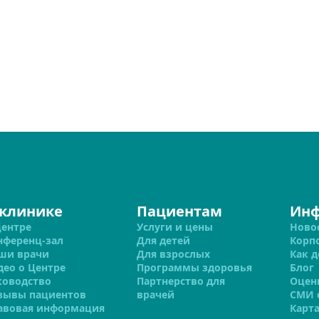
 клинике
Пациентам
Ин
центре
Услуги и цены
Ново
нференц-зал
Для детей
Корп
ши врачи
Для взрослых
Как д
део о Центре
Программы здоровья
Блог
ководство
Партнерство для
Оцен
зывы пациентов
врачей
СМИ 
авовая информация
Карта