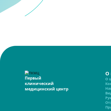
О
Первый
О 
клинический
Ко
На
медицинский центр
Ви
Ру
От
Пр