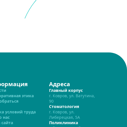
формация
Адреса
сти
Главный корпус
оративная этика
г. Ковров, ул. Ватутина,
обраться
90
Стоматология
ка условий труда
г. Ковров, ул.
о нас
Либерецкая, 5А
 сайта
Поликлиника