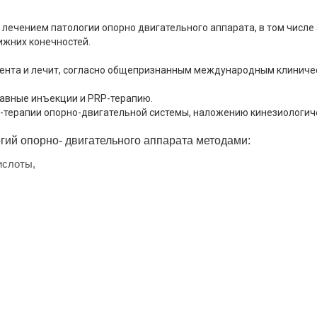
лечением патологии опорно двигательного аппарата, в том числе
ижних конечностей.
иента и лечит, согласно общепризнанным международным клинич
авные инъекции и PRP-терапию.
g-терапии опорно-двигательной системы, наложению кинезиологич
гий опорно- двигательного аппарата методами:
ислоты,