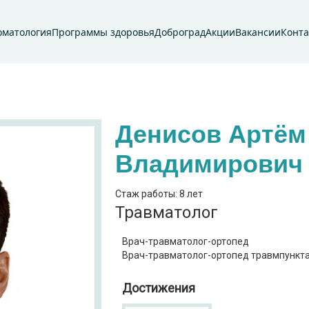
оматология
Программы здоровья
Доброград
Акции
Вакансии
Конт
Денисов Артём
Владимирович
Стаж работы: 8 лет
Травматолог
Врач-травматолог-ортопед
Врач-травматолог-ортопед травмпункт
Достижения