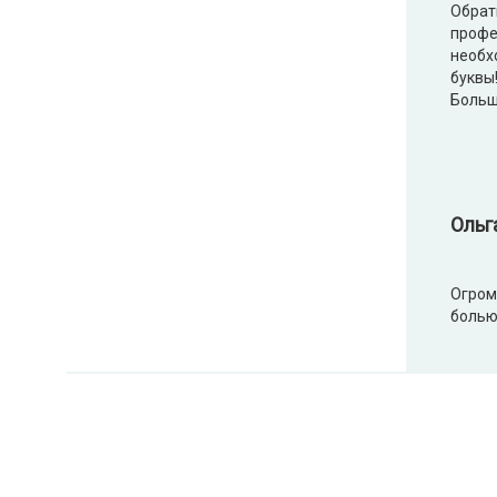
Обрат
профе
необх
буквы!
Больш
Ольг
Огром
болью 