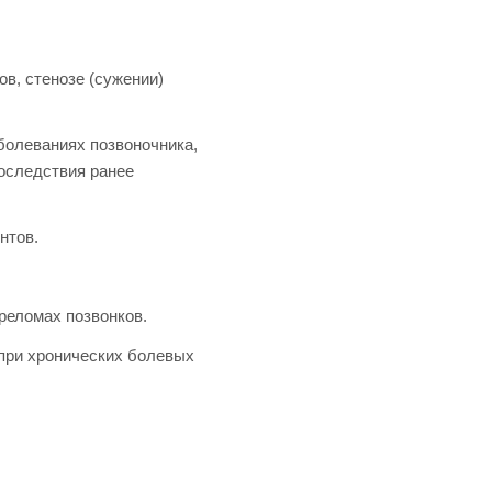
в, стенозе (сужении)
болеваниях позвоночника,
оследствия ранее
нтов.
реломах позвонков.
при хронических болевых