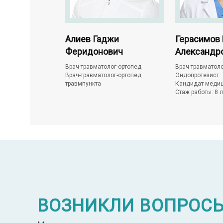
горь
Алиев Гаджи
Герасимов 
Феридонович
Александр
ог-ортопед
Врач-травматолог-ортопед
Врач травматоло
равматолог-
Врач-травматолог-ортопед
Эндопротезист
травмпункта
Кандидат медиц
4 лет
Стаж работы: 8 л
ВОЗНИКЛИ ВОПРОС