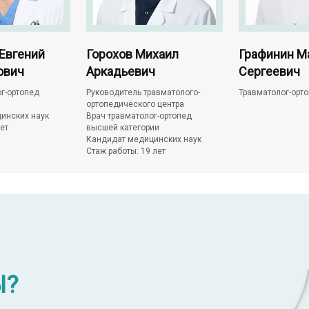
Евгений
Горохов Михаил
Графинин М
ович
Аркадьевич
Сергеевич
г-ортопед
Руководитель травматолого-
Травматолог-орт
ортопедического центра
инских наук
Врач травматолог-ортопед
ет
высшей категории
Кандидат медицинских наук
Стаж работы: 19 лет
Ы?