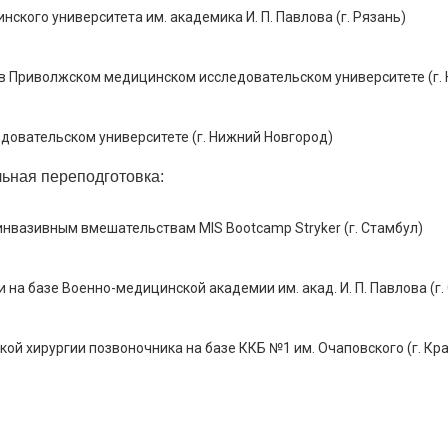
кого университета им. академика И. П. Павлова (г. Рязань)
в Приволжском медицинском исследовательском университете (г.
овательском университете (г. Нижний Новгород)
ная переподготовка:
вазивным вмешательствам MIS Bootcamp Stryker (г. Стамбул)
на базе Военно-медицинской академии им. акад. И. П. Павлова (г.
й хирургии позвоночника на базе ККБ №1 им. Очаповского (г. Кр