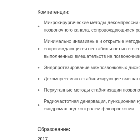
Компетенции:
Микрохирургические методы декомпрессии с
позвоночного канала, сопровождающихся ра
Минимально инвазивные и открытые методы
сопровождающихся нестабильностью его се
выполненных вмешательств на позвоночник
Эндопротезирование межпозвонковых диско
Декомпрессивно-стабилизирующие вмешател
Перкутанные методы стабилизации позвоноч
Радиочастотная денервация, пункционная 
синдромах под контролем флюороскопии.
Образование:
2017