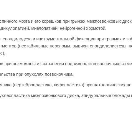
пинного мозга и его корешков при грыжах межпозвонковых диско
дикулопатией, миелопатией, нейрогенной хромотой.
 спондилодеза и инструментальной фиксации при травмах и за
гментов (нестабильные переломы, вывихи, спондилолистезы, п
е).
в при возможности сохранения подвижности позвоночных сегме
ьства при опухолях позвоночника.
ника (вертебропластика, кифопластика) при патологических пе
нуклеопластика межпозвонкового диска, эпидуральные блокады 