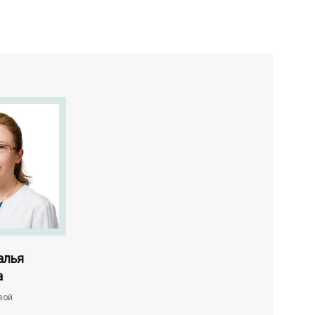
алья
Вайнберг Маргарита
Мальцева Ир
а
Сергеевна
Александров
вой
Врач-ультразвуковой
Врач ультразвуков
диагностики
диагностики