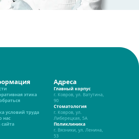
формация
Адреса
сти
Главный корпус
оративная этика
г. Ковров, ул. Ватутина,
обраться
90
Стоматология
ка условий труда
г. Ковров, ул.
о нас
Либерецкая, 5А
 сайта
Поликлиника
г. Вязники, ул. Ленина,
53