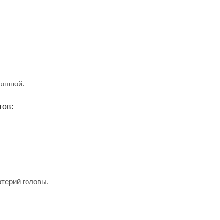
рюшной.
тов:
терий головы.