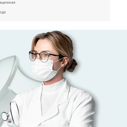
ационная
Стаж работы: 46 ле
года