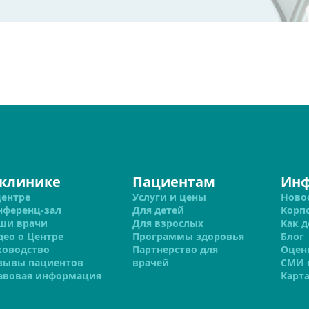
 клинике
Пациентам
Ин
центре
Услуги и цены
Ново
нференц-зал
Для детей
Корп
ши врачи
Для взрослых
Как д
део о Центре
Программы здоровья
Блог
ководство
Партнерство для
Оцен
зывы пациентов
врачей
СМИ 
авовая информация
Карта