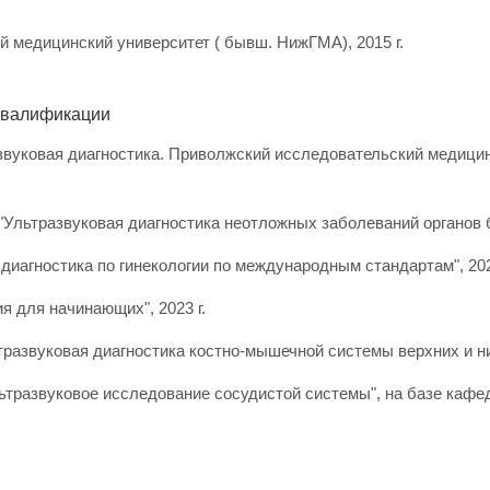
 медицинский университет ( бывш. НижГМА), 2015 г.
квалификации
звуковая диагностика. Приволжский исследовательский медицин
льтразвуковая диагностика неотложных заболеваний органов б
иагностика по гинекологии по международным стандартам", 202
 для начинающих", 2023 г.
азвуковая диагностика костно-мышечной системы верхних и ниж
ьтразвуковое исследование сосудистой системы", на базе ка