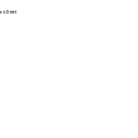
в
с 0 лет.