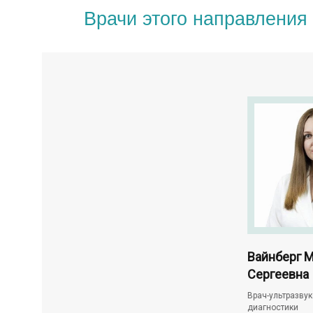
Врачи этого направления
 Ирина
Шевчук Наталья
Вайнберг М
ровна
Геннадьевна
Сергеевна
уковой
Врач ультразвуковой
Врач-ультразву
диагностики
диагностики