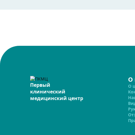
О
Первый
О 
клинический
Ко
На
медицинский центр
Ви
Ру
От
Пр