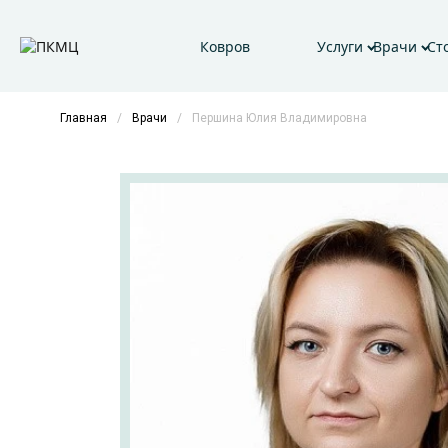
Ковров
Услуги
Врачи
Ст
Главная
/
Врачи
/
Першина Юлия Владимировна