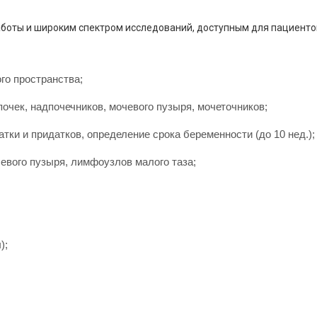
аботы и широким спектром исследований, доступным для пациенто
го пространства;
очек, надпочечников, мочевого пузыря, мочеточников;
тки и придатков, определение срока беременности (до 10 нед.);
вого пузыря, лимфоузлов малого таза;
);