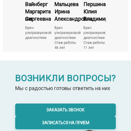
ершина
Вайнберг
Мальцева
Першина
Вайнбе
лия
Маргарита
Ирина
Юлия
Маргар
на
ладимировна
Сергеевна
Александровна
Владимировна
Сергее
рач
Врач-
Врач
Врач
Врач-
ьтразвуковой
ультразвуковой
ультразвуковой
ультразвуковой
ультразву
агностики
диагностики
диагностики
диагностики
диагности
аж работы:
Стаж работы:
Стаж работы:
 лет
46 лет
11 лет
ВОЗНИКЛИ ВОПРОСЫ?
Мы с радостью готовы ответить на них
ЗАКАЗАТЬ ЗВОНОК
ЗАПИСАТЬСЯ НА ПРИЕМ