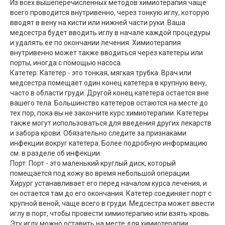
Из всех вышеперечисленных методов химиотерапия чаще
всего проводится внутривенно, через тонкую иглу, которую
вводят в вену на кисти или нижней части руки. Ваша
медсестра будет вводить иглу в начале каждой процедуры
и удалять ее по окончании лечения. Химиотерапия
внутривенно может также вводиться через катетеры или
порты, иногда с помощью насоса.
Катетер: Катетер - это тонкая, мягкая трубка. Врач или
медсестра помещает один конец катетера в крупную вену,
часто в области груди. Другой конец катетера остается вне
вашего тела. Большинство катетеров остаются на месте до
тех пор, пока вы не закончите курс химиотерапии. Катетеры
также могут использоваться для введения других лекарств
и забора крови. Обязательно следите за признаками
инфекции вокруг катетера. Более подробную информацию
см. в разделе об инфекции.
Порт: Порт - это маленький круглый диск, который
помещается под кожу во время небольшой операции.
Хирург устанавливает его перед началом курса лечения, и
он остается там до его окончания. Катетер соединяет порт с
крупной веной, чаще всего в груди. Медсестра может ввести
иглу в порт, чтобы провести химиотерапию или взять кровь.
Эту иглу можно оставить на месте для химиотерапии,