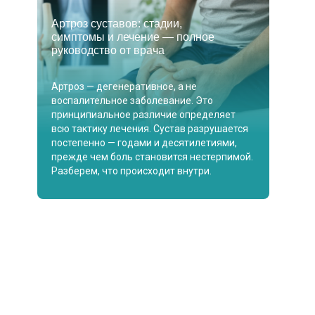
Артроз суставов: стадии,
симптомы и лечение — полное
руководство от врача
Артроз — дегенеративное, а не
воспалительное заболевание. Это
принципиальное различие определяет
всю тактику лечения. Сустав разрушается
постепенно — годами и десятилетиями,
прежде чем боль становится нестерпимой.
Разберем, что происходит внутри.