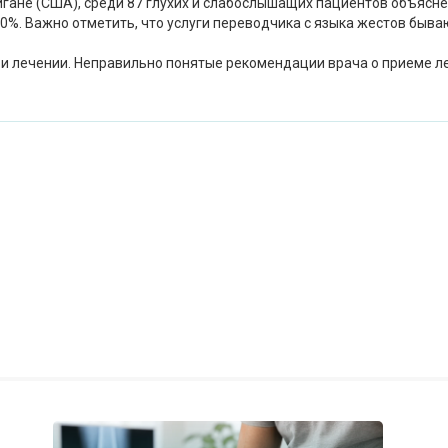
чигане (США), среди 87 глухих и слабослышащих пациентов объяс
20%. Важно отметить, что услуги переводчика с языка жестов быв
и лечении. Неправильно понятые рекомендации врача о приеме лек