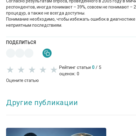
Согласно результатам опроса, проведенного в 2005 году в Ми
респондентов, иногда понимают – 39%, совсем не понимают – 
процедур, а также не всегда доступны.
Понимание необходимо, чтобы избежать ошибок в диагностике 
неприятным последствиям.
ПОДЕЛИТЬСЯ
★
★
★
★
★
★
★
★
★
★
Рейтинг
статьи
0
/
5
оценок:
0
Оцените статью
Другие публикации