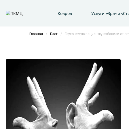
Ковров
Услуги
Врачи
Ст
Главная
/
Блог
/
Глухонемую пациентку избавили от опу