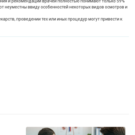
нения и рекомендации врачей полностью понимают только 59%
ают неуместны ввиду особенностей некоторых видов осмотров и
арств, проведении тех или иных процедур могут привести к