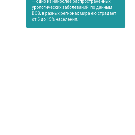
— одно из наиболее распространенных
урологических заболеваний: по данным
ВОЗ, в разных регионах мира ею страдает
от 5 до 15% населения.