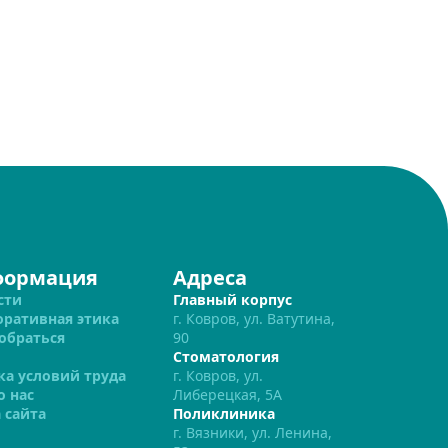
формация
Адреса
сти
Главный корпус
оративная этика
г. Ковров, ул. Ватутина,
обраться
90
Стоматология
ка условий труда
г. Ковров, ул.
о нас
Либерецкая, 5А
 сайта
Поликлиника
г. Вязники, ул. Ленина,