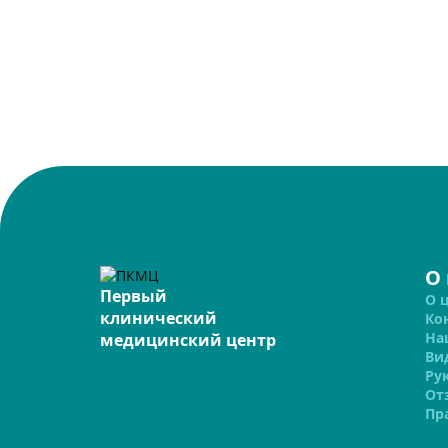
О
Первый
О 
клинический
Ко
На
медицинский центр
Ви
Ру
От
Пр