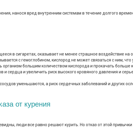
рения, нанося вред внутренним системам в течение долгого времени
ееся в сигаретах, оказывает не менее страшное воздействие на ор
зывается с гемоглобином, кислород не может связаться с ним, чт
 организм большим количеством кислорода и прокачать больше кр
в и сердца и увеличить риск высокого кровяного давления и серь
 сосудов уменьшаются, а риск сердечных заболеваний и других ос
каза от курения
чевидны, люди все равно решают курить. Но отказ от этой привыч