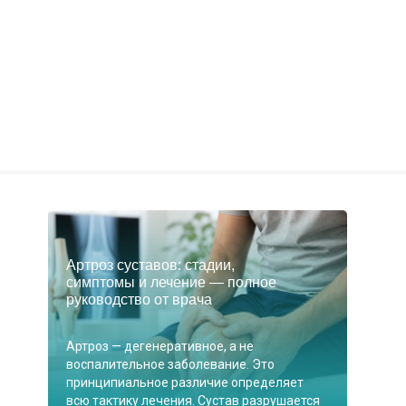
Артроз суставов: стадии,
симптомы и лечение — полное
руководство от врача
Артроз — дегенеративное, а не
воспалительное заболевание. Это
принципиальное различие определяет
всю тактику лечения. Сустав разрушается