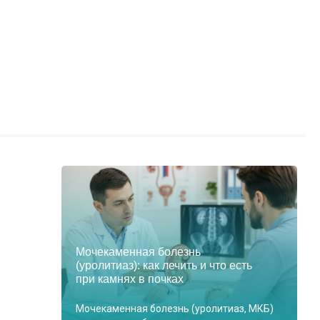
Мочекаменная болезнь
(уролитиаз): как лечить и что есть
при камнях в почках
Мочекаменная болезнь (уролитиаз, МКБ)