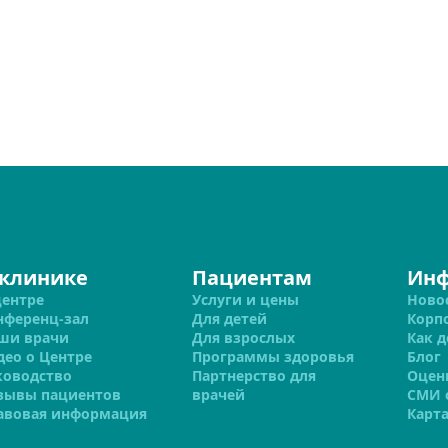
 клинике
Пациентам
Ин
центре
Услуги и цены
Ново
нференц-зал
Для детей
Корп
ши врачи
Для взрослых
Как д
део о Центре
Программы здоровья
Блог
ководство
Партнерство для
Оцен
зывы пациентов
врачей
СМИ 
авовая информация
Карта