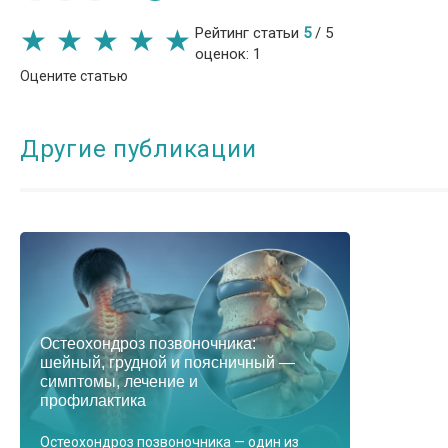
★
★
★
★
★
★
★
★
★
★
Рейтинг
статьи
5
/
5
оценок:
1
Оцените статью
Другие публикации
Остеохондроз позвоночника:
шейный, грудной и поясничный —
симптомы, лечение и
профилактика
Остеохондроз позвоночника — один из