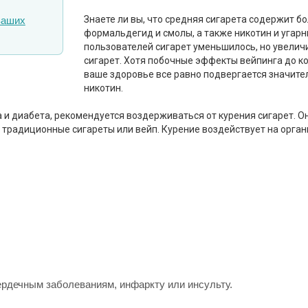
Знаете ли вы, что средняя сигарета содержит б
ваших
формальдегид и смолы, а также никотин и угарн
пользователей сигарет уменьшилось, но увелич
сигарет. Хотя побочные эффекты вейпинга до к
ваше здоровье все равно подвергается значите
никотин.
и диабета, рекомендуется воздерживаться от курения сигарет. Он
ни традиционные сигареты или вейп. Курение воздействует на орга
ердечным заболеваниям, инфаркту или инсульту.